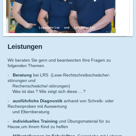
Logopädie Ley und Lernatelier Ley
Leistungen
Wir beraten Sie gern und beantworten Ihre Fragen zu
folgenden Themen.
-
Beratung
bei LRS (Lese-Rechtschreibschwäche/-
störungen und
Rechenschwäche/-störungen)
Was ist das ? Wie zeigt sich diese.....?
-
ausführliche Diagnostik
anhand von Schreib- oder
Rechenproben mit Auswertung
und Elternberatung
-
individuelles Training
und Übungsmaterial für zu
Hause,um ihrem Kind zu helfen
-
Hilfestellungen im Schulalltag
, Gespräche mit Lehrern